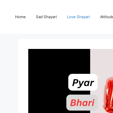
Skip
to
content
Home
Sad Shayari
Love Shayari
Attitud