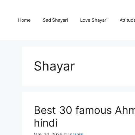
Skip
to
content
Home
Sad Shayari
Love Shayari
Attitud
Shayar
Best 30 famous Ahme
hindi
May 24, 2026
by
pranjal