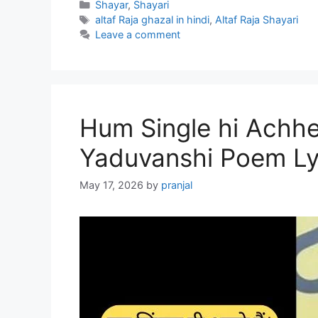
Categories
Shayar
,
Shayari
Tags
altaf Raja ghazal in hindi
,
Altaf Raja Shayari
Leave a comment
Hum Single hi Achhe
Yaduvanshi Poem Ly
May 17, 2026
by
pranjal