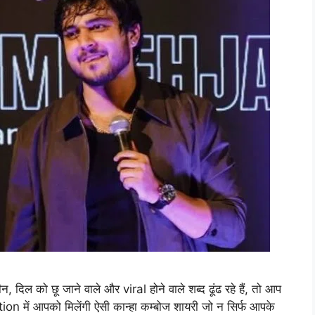
को छू जाने वाले और viral होने वाले शब्द ढूंढ रहे हैं, तो आप
n में आपको मिलेंगी ऐसी कान्हा कम्बोज शायरी जो न सिर्फ आपके