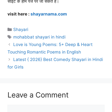
साईट के होम पेज पर जा सकते है।
visit here :
shayarnama.com
Categories
Shayari
Tags
mohabbat shayari in hindi
Love is Young Poems: 5+ Deep & Heart
Touching Romantic Poems in English
Latest { 2026} Best Comedy Shayari in Hindi
for Girls
Leave a Comment
Comment