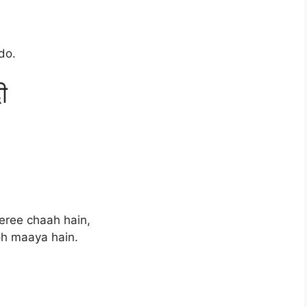
do.
ी
eree chaah hain,
oh maaya hain.