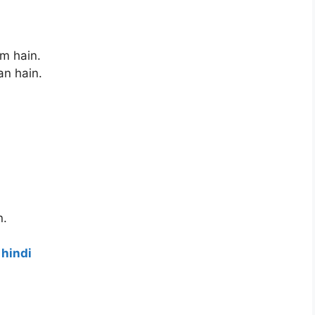
m hain.
an hain.
n.
 hindi