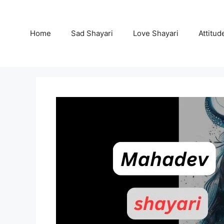
Skip
to
content
Home
Sad Shayari
Love Shayari
Attitud