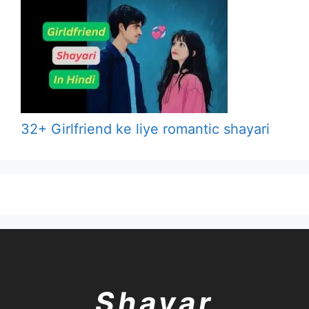
32+ Girlfriend ke liye romantic shayari
Shayar